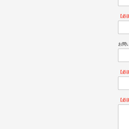
【必
お問
【必
【必