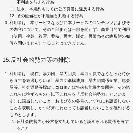
不利益を与える行為
法令、本規約もしくは公序良俗に違反する行為
その他当社が不適当と判断する行為
利用者は、本サービスならびに本サービスのコンテンツおよびそ
の内容について、その全部または一部を問わず、商業目的で利用
（使用、複製、複写、蓄積、再生、販売、再販売その他形態の如
何を問いません）することはできません。
15.反社会的勢力等の排除
利用者は、現在、暴力団、暴力団員、暴力団員でなくなった時か
ら５年を経過しない者、暴力団準構成員、暴力団関係企業、総会
屋等、社会運動等標ぼうゴロまたは特殊知能暴力集団等、その他
これらに準ずるもの（以下これらを「反社会的勢力」といいま
す）に該当しないこと、および次の各号のいずれにも該当しない
ことを表明し、かつ将来にわたっても該当しないことを確約する
ものとします。
反社会的勢力が経営を支配していると認められる関係を有す
ること