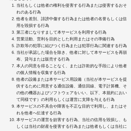
当社もしくは他者の権利を侵害する行為または侵害するおそ
れのある行為
他者を差別、誹謗中傷する行為または他者の名誉もしくは信
用を毀損する行為
第三者になりすまして本サービスを利用する行為
営業活動、営利を目的とした利用またはその準備行為
詐欺等の犯罪に結びつく行為または犯罪行為に関連する行為
当社が承認した場合を除き、他者に対して本サービスを再頒
布、貸与または販売する行為
本人の同意を得ることなく、または詐欺的な手段により他者
の個人情報を収集する行為
他者の設備または本サービス用設備（当社が本サービスを提
供するために用意する通信設備、通信回線、電子計算機、そ
の他の機器およびソフトウェアをいい、以下、本規約におい
て同様です）の利用もしくは運営に支障を与える行為
本サービスの不具合や障害を不正な目的で利用し、またはそ
れを他者へ伝達する行為
本サービスの運営を妨害する行為、当社の信用を毀損し、も
しくは当社の財産を侵害する行為または他者もしくは当社に