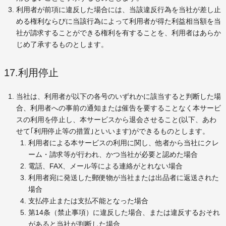
利用者が前項に違反した場合には、当該違反行為を当社が差し止
める権利ならびに当該行為によって利用者が得た利益相当額を当
社が請求することができる権利を有することを、利用者はあらか
じめ了承するものとします。
17.利用停止
当社は、利用者が以下の各号のいずれかに該当すると判断した場
合、利用者への事前の通知または催告を要することなく本サービ
スの利用を停止し、本サービスから退会させること(以下、あわ
せて｢利用停止等の措置｣といいます)ができるものとします。
利用者による本サービスの利用に関し、他者から当社にクレ
ーム・請求等が行われ、かつ当社が必要と認めた場合
電話、FAX、メール等による連絡がとれない場合
利用者宛に発送した郵便物が当社または出品者に返送された
場合
支払停止または支払不能となった場合
第14条（禁止事項）に違反した場合、または違反するおそれ
があると当社が判断した場合