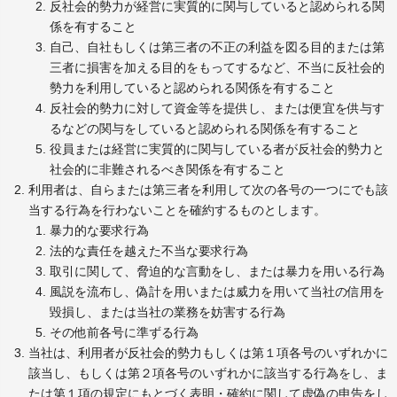
反社会的勢力が経営に実質的に関与していると認められる関
係を有すること
自己、自社もしくは第三者の不正の利益を図る目的または第
三者に損害を加える目的をもってするなど、不当に反社会的
勢力を利用していると認められる関係を有すること
反社会的勢力に対して資金等を提供し、または便宜を供与す
るなどの関与をしていると認められる関係を有すること
役員または経営に実質的に関与している者が反社会的勢力と
社会的に非難されるべき関係を有すること
利用者は、自らまたは第三者を利用して次の各号の一つにでも該
当する行為を行わないことを確約するものとします。
暴力的な要求行為
法的な責任を越えた不当な要求行為
取引に関して、脅迫的な言動をし、または暴力を用いる行為
風説を流布し、偽計を用いまたは威力を用いて当社の信用を
毀損し、または当社の業務を妨害する行為
その他前各号に準ずる行為
当社は、利用者が反社会的勢力もしくは第１項各号のいずれかに
該当し、もしくは第２項各号のいずれかに該当する行為をし、ま
たは第１項の規定にもとづく表明・確約に関して虚偽の申告をし